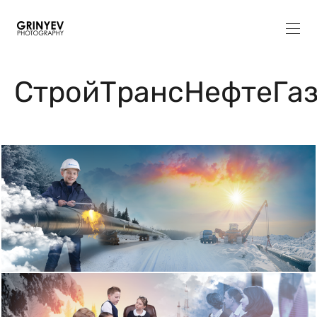
СтройТрансНефтеГа